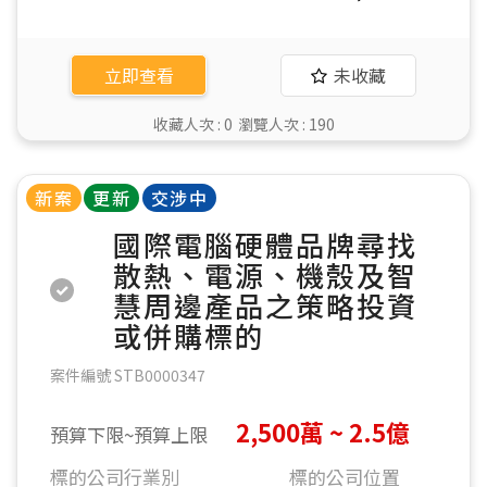
未收藏
立即查看
收藏人次 :
0
瀏覽人次 :
190
新案
更新
交涉中
國際電腦硬體品牌尋找
散熱、電源、機殼及智
慧周邊產品之策略投資
或併購標的
案件編號 STB0000347
2,500萬 ~ 2.5億
預算下限~預算上限
標的公司行業別
標的公司位置