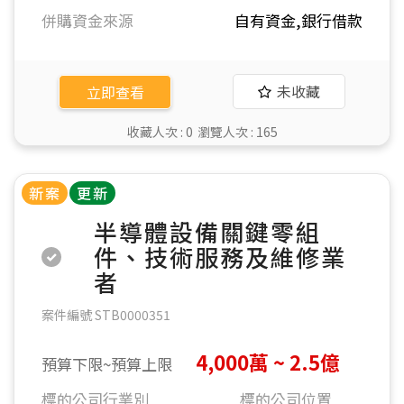
併購資金來源
自有資金,銀行借款
未收藏
立即查看
收藏人次 :
0
瀏覽人次 :
165
新案
更新
半導體設備關鍵零組
件、技術服務及維修業
者
案件編號 STB0000351
4,000萬 ~ 2.5億
預算下限~預算上限
標的公司行業別
標的公司位置