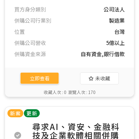
買方身分類別
公司法人
併購公司行業別
製造業
位置
台灣
併購公司營收
5億以上
併購資金來源
自有資金,銀行借款
未收藏
立即查看
收藏人次 :
0
瀏覽人次 :
170
新案
更新
尋求AI、資安、金融科
技及企業軟體相關併購