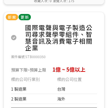
收藏人次 :
0
瀏覽人次 :
175
新案
更新
國際電聲與電子製造公
司尋求聲學零組件、智
慧音訊及消費電子相關
企業
案件編號 STB0000350
1億 ~ 5億以上
預算下限~預算上限
標的公司行業別
標的公司位置
1 製造業
台灣
2 製造業
海外